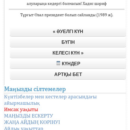
алуларыңа кедергі болмасын! Хадис шәриф
Тұрғыт Өзал президент болып сайланды (1989 ж).
« ӘУЕЛГІ КҮН
БҮГІН
КЕЛЕСІ КҮН »
КҮНДЕР
АРТҚЫ БЕТ
Маңызды сілтемелер
Күнтізбелер мен кестелер арасындағы
айырмашылық
Имсак уақыты
МАҢЫЗДЫ ЕСКЕРТУ
ЖАҢА АЙДЫҢ КӨРІНУІ
Айлық уақыттар