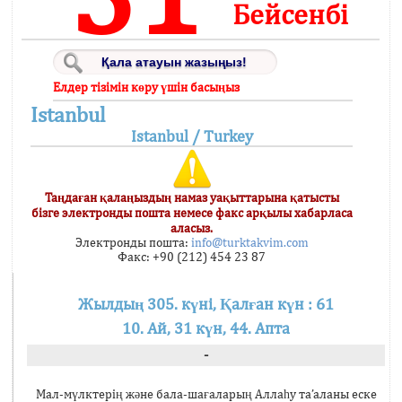
Бейсенбі
Елдер тізімін көру үшін басыңыз
Istanbul
Istanbul / Turkey
Таңдаған қалаңыздың намаз уақыттарына қатысты
бізге электронды пошта немесе факс арқылы хабарласа
аласыз.
Электронды пошта:
info@turktakvim.com
Факс: +90 (212) 454 23 87
Жылдың 305. күні, Қалған күн : 61
10. Ай, 31 күн, 44. Апта
-
Мал-мүлктерің және бала-шағаларың Аллаһу та’аланы еске