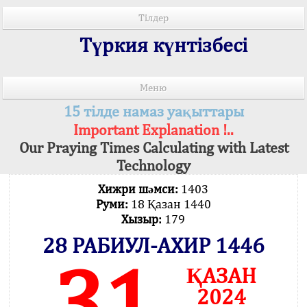
Тілдер
Түркия күнтізбесі
Меню
15 тілде намаз уақыттары
Important Explanation !..
Our Praying Times Calculating with Latest
Technology
Хижри шәмси:
1403
Руми:
18 Қазан 1440
Хызыр:
179
28 РАБИУЛ-АХИР 1446
31
ҚАЗАН
2024