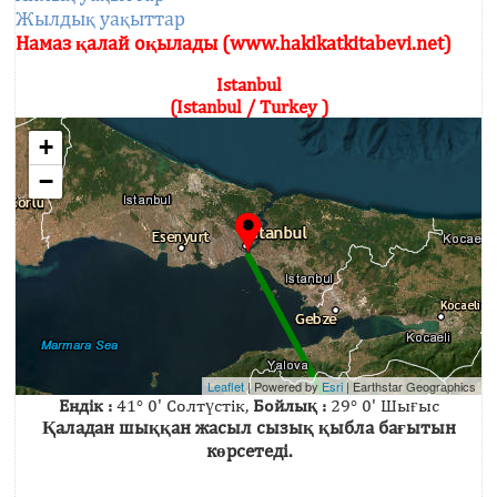
Жылдық уақыттар
Намаз қалай оқылады (www.hakikatkitabevi.net)
Istanbul
(Istanbul / Turkey )
+
−
Leaflet
| Powered by
Esri
|
Earthstar Geographics
Ендік :
41° 0' Солтүстік,
Бойлық :
29° 0' Шығыс
Қаладан шыққан жасыл сызық қыбла бағытын
көрсетеді.